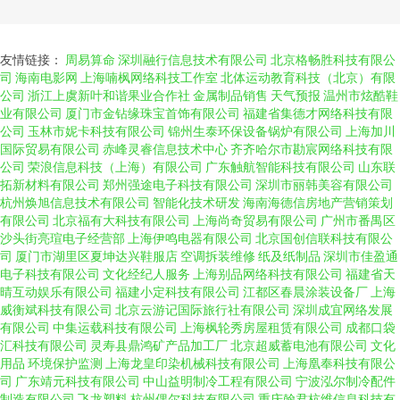
友情链接：
周易算命
深圳融行信息技术有限公司
北京格畅胜科技有限公
司
海南电影网
上海喃枫网络科技工作室
北体运动教育科技（北京）有限
公司
浙江上虞新叶和谐果业合作社
金属制品销售
天气预报
温州市炫酷鞋
业有限公司
厦门市金钻缘珠宝首饰有限公司
福建省集德才网络科技有限
公司
玉林市妮卡科技有限公司
锦州生泰环保设备锅炉有限公司
上海加川
国际贸易有限公司
赤峰灵睿信息技术中心
齐齐哈尔市勘宸网络科技有限
公司
荣浪信息科技（上海）有限公司
广东触航智能科技有限公司
山东联
拓新材料有限公司
郑州强途电子科技有限公司
深圳市丽韩美容有限公司
杭州焕旭信息技术有限公司
智能化技术研发
海南海德信房地产营销策划
有限公司
北京福有大科技有限公司
上海尚奇贸易有限公司
广州市番禺区
沙头街亮瑄电子经营部
上海伊鸣电器有限公司
北京国创信联科技有限公
司
厦门市湖里区夏坤达兴鞋服店
空调拆装维修
纸及纸制品
深圳市佳盈通
电子科技有限公司
文化经纪人服务
上海别品网络科技有限公司
福建省天
晴互动娱乐有限公司
福建小定科技有限公司
江都区春晨涂装设备厂
上海
威衡斌科技有限公司
北京云游记国际旅行社有限公司
深圳成宜网络发展
有限公司
中集运载科技有限公司
上海枫轮秀房屋租赁有限公司
成都口袋
汇科技有限公司
灵寿县鼎鸿矿产品加工厂
北京超威蓄电池有限公司
文化
用品
环境保护监测
上海龙皇印染机械科技有限公司
上海凰奉科技有限公
司
广东靖元科技有限公司
中山益明制冷工程有限公司
宁波泓尔制冷配件
制造有限公司
飞龙塑料
杭州偶尔科技有限公司
重庆翰君杭维信息科技有