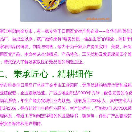
浙江中部的金华市，有一家专注于日用百货生产的企业——金华市唯美佳
品厂。自成立以来，该厂始终秉持“唯美品质，佳品生活”的理念，深耕于
家居用品的研发、制造与销售，致力于为千家万户提供实用、美观、环保
用百货产品。本文将从企业概况、产品特色、工艺优势及发展愿景四个维
，带您深入了解这家以匠心致品质的制造企业。
二、秉承匠心，精耕细作
华市唯美佳日用品厂坐落于金华市工业园区，凭借优越的地理位置和成熟
业链配套，企业发展迅速。厂区占地面积达5000平方米，配备完善的仓
物流系统，年生产能力实现行业内领先。现有员工200余人，其中技术人
比约20%，拥有超过十年的行业经验。生产过程中，严格执行ISO9001
理体系，每道工序均制定详细的作业指导书，确保每一件出厂产品都能符
家安全标准和用户期待。